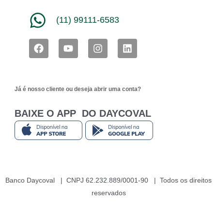
(11) 99111-6583
F
Y
I
L
a
o
n
i
c
u
s
n
e
t
t
k
b
u
a
e
Já é nosso cliente ou deseja abrir uma conta?
o
b
g
d
o
e
r
i
k
a
n
BAIXE O APP DO DAYCOVAL
m
Banco Daycoval | CNPJ 62.232.889/0001-90 | Todos os direitos
reservados