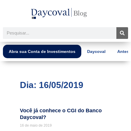
Ir
para
o
conteúdo
Pesquisar
Abra sua Conta de Investimentos
Daycoval
Antes 
Dia: 16/05/2019
Você já conhece o CGI do Banco
Daycoval?
16 de maio de 2019