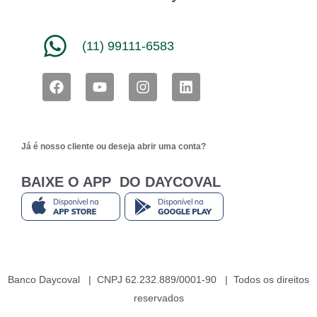
(11) 99111-6583
F
Y
I
L
a
o
n
i
c
u
s
n
e
t
t
k
b
u
a
e
Já é nosso cliente ou deseja abrir uma conta?
o
b
g
d
o
e
r
i
k
a
n
BAIXE O APP DO DAYCOVAL
m
Banco Daycoval | CNPJ 62.232.889/0001-90 | Todos os direitos
reservados