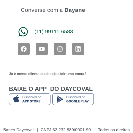
Converse com a
Dayane
(11) 99111-6583
F
Y
I
L
a
o
n
i
c
u
s
n
e
t
t
k
b
u
a
e
Já é nosso cliente ou deseja abrir uma conta?
o
b
g
d
o
e
r
i
k
a
n
BAIXE O APP DO DAYCOVAL
m
Banco Daycoval | CNPJ 62.232.889/0001-90 | Todos os direitos