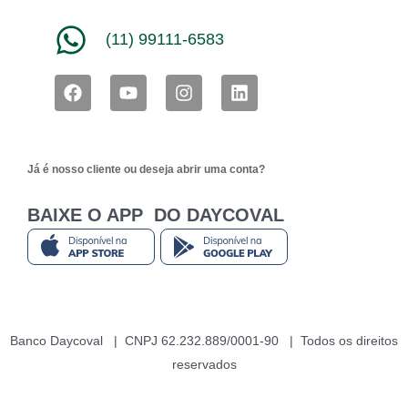
(11) 99111-6583
F
Y
I
L
a
o
n
i
c
u
s
n
e
t
t
k
b
u
a
e
Já é nosso cliente ou deseja abrir uma conta?
o
b
g
d
o
e
r
i
k
a
n
BAIXE O APP DO DAYCOVAL
m
Banco Daycoval | CNPJ 62.232.889/0001-90 | Todos os direitos
reservados