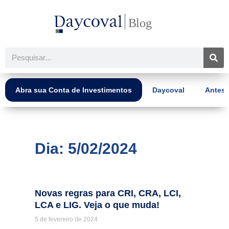
Ir
para
o
conteúdo
Pesquisar
Abra sua Conta de Investimentos
Daycoval
Antes 
Dia: 5/02/2024
Novas regras para CRI, CRA, LCI,
LCA e LIG. Veja o que muda!
5 de fevereiro de 2024