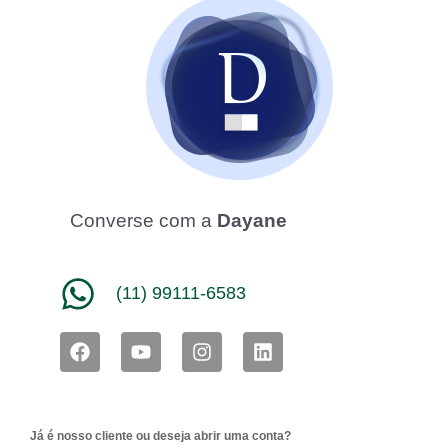
Converse com a
Dayane
(11) 99111-6583
F
Y
I
L
a
o
n
i
c
u
s
n
e
t
t
k
b
u
a
e
Já é nosso cliente ou deseja abrir uma conta?
o
b
g
d