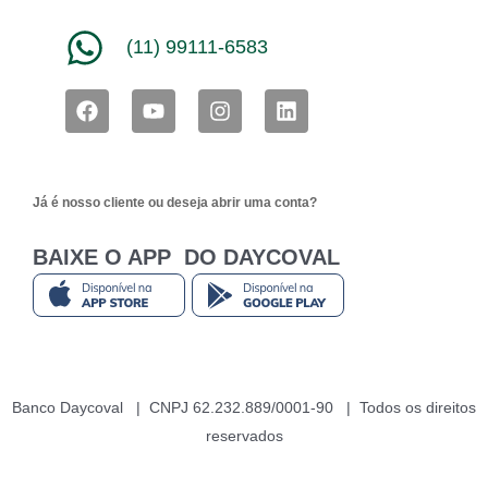
(11) 99111-6583
F
Y
I
L
a
o
n
i
c
u
s
n
e
t
t
k
b
u
a
e
Já é nosso cliente ou deseja abrir uma conta?
o
b
g
d
o
e
r
i
k
a
n
BAIXE O APP DO DAYCOVAL
m
Banco Daycoval | CNPJ 62.232.889/0001-90 | Todos os direitos
reservados