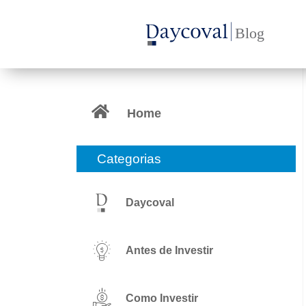
Ir
para
o
conteúdo
Home
Categorias
Daycoval
Antes de Investir
Como Investir