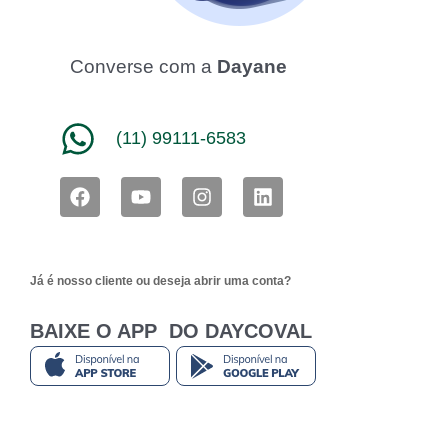
Converse com a
Dayane
(11) 99111-6583
F
Y
I
L
a
o
n
i
c
u
s
n
e
t
t
k
b
u
a
e
Já é nosso cliente ou deseja abrir uma conta?
o
b
g
d
o
e
r
i
k
a
n
BAIXE O APP DO DAYCOVAL
m