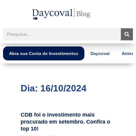
Ir
para
o
conteúdo
Pesquisar
Abra sua Conta de Investimentos
Daycoval
Antes 
Dia: 16/10/2024
CDB foi o investimento mais
procurado em setembro. Confira o
top 10!