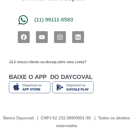
(11) 99111-6583
F
Y
I
L
a
o
n
i
c
u
s
n
e
t
t
k
b
u
a
e
Já é nosso cliente ou deseja abrir uma conta?
o
b
g
d
o
e
r
i
k
a
n
BAIXE O APP DO DAYCOVAL
m
Banco Daycoval | CNPJ 62.232.889/0001-90 | Todos os direitos
reservados