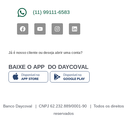
(11) 99111-6583
F
Y
I
L
a
o
n
i
c
u
s
n
e
t
t
k
b
u
a
e
Já é nosso cliente ou deseja abrir uma conta?
o
b
g
d
o
e
r
i
k
a
n
BAIXE O APP DO DAYCOVAL
m
Banco Daycoval | CNPJ 62.232.889/0001-90 | Todos os direitos
reservados