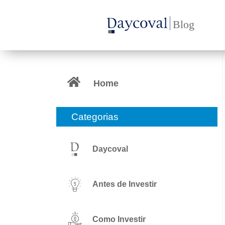
Ir
para
o
conteúdo
Home
Categorias
Daycoval
Antes de Investir
Como Investir