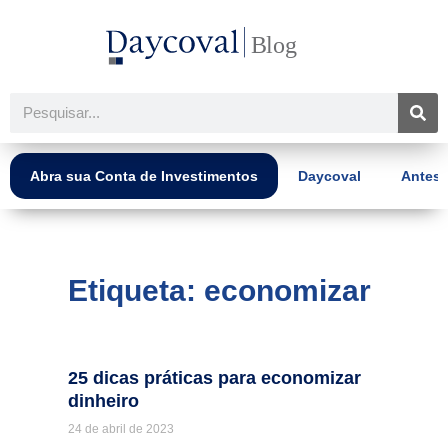
Ir
para
o
conteúdo
Pesquisar
Abra sua Conta de Investimentos
Daycoval
Antes 
Etiqueta: economizar
25 dicas práticas para economizar
dinheiro
24 de abril de 2023