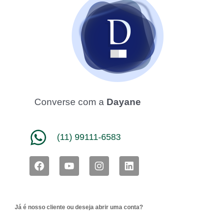
Converse com a
Dayane
(11) 99111-6583
F
Y
I
L
a
o
n
i
c
u
s
n
e
t
t
k
b
u
a
e
Já é nosso cliente ou deseja abrir uma conta?
o
b
g
d
o
e
r
i