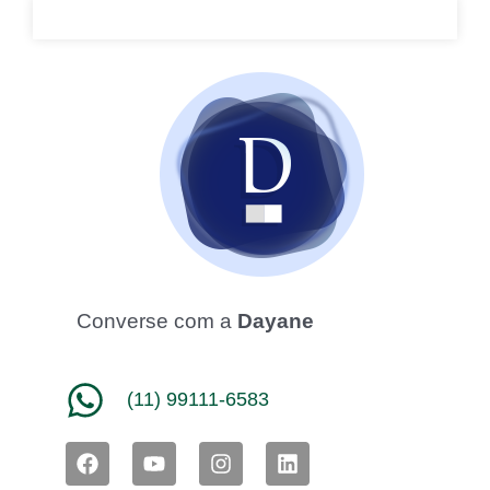
Converse com a
Dayane
(11) 99111-6583
F
Y
I
L
a
o
n
i