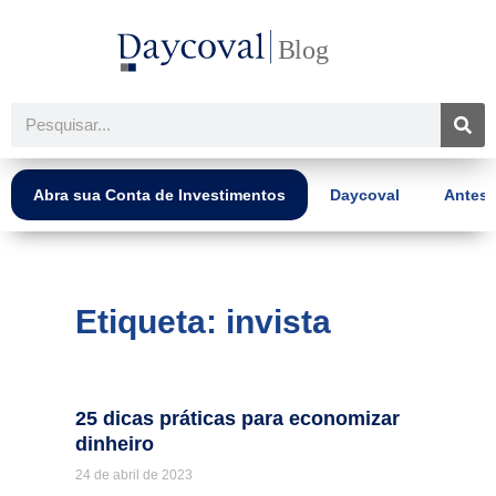
Ir
para
o
conteúdo
Pesquisar
Abra sua Conta de Investimentos
Daycoval
Antes 
Etiqueta: invista
25 dicas práticas para economizar
dinheiro
24 de abril de 2023