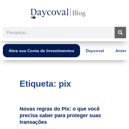
Ir
para
o
conteúdo
Pesquisar
Abra sua Conta de Investimentos
Daycoval
Antes 
Etiqueta: pix
Novas regras do Pix: o que você
precisa saber para proteger suas
transações