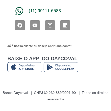
(11) 99111-6583
F
Y
I
L
a
o
n
i
c
u
s
n
e
t
t
k
b
u
a
e
Já é nosso cliente ou deseja abrir uma conta?
o
b
g
d
o
e
r
i
k
a
n
BAIXE O APP DO DAYCOVAL
m
Banco Daycoval | CNPJ 62.232.889/0001-90 | Todos os direitos
reservados