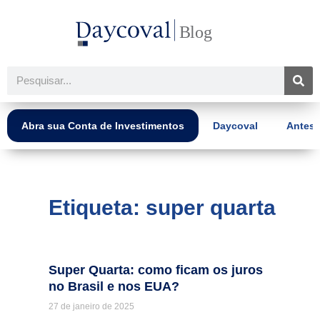
Ir
para
o
conteúdo
Pesquisar
Abra sua Conta de Investimentos
Daycoval
Antes 
Etiqueta: super quarta
Super Quarta: como ficam os juros
no Brasil e nos EUA?
27 de janeiro de 2025