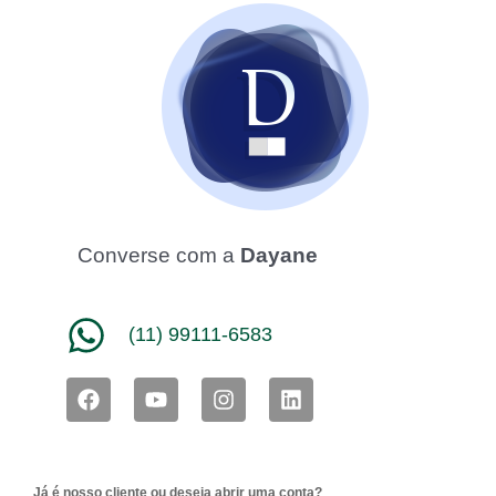
Converse com a
Dayane
(11) 99111-6583
F
Y
I
L
a
o
n
i
c
u
s
n
e
t
t
k
b
u
a
e
Já é nosso cliente ou deseja abrir uma conta?