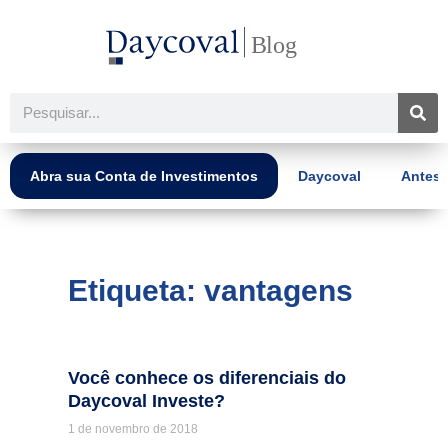
Ir
para
o
conteúdo
Pesquisar
Abra sua Conta de Investimentos
Daycoval
Antes 
Etiqueta: vantagens
Você conhece os diferenciais do
Daycoval Investe?
1 de novembro de 2018