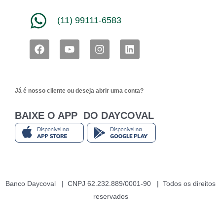
(11) 99111-6583
F
Y
I
L
a
o
n
i
c
u
s
n
e
t
t
k
b
u
a
e
Já é nosso cliente ou deseja abrir uma conta?
o
b
g
d
o
e
r
i
k
a
n
BAIXE O APP DO DAYCOVAL
m
Banco Daycoval | CNPJ 62.232.889/0001-90 | Todos os direitos
reservados