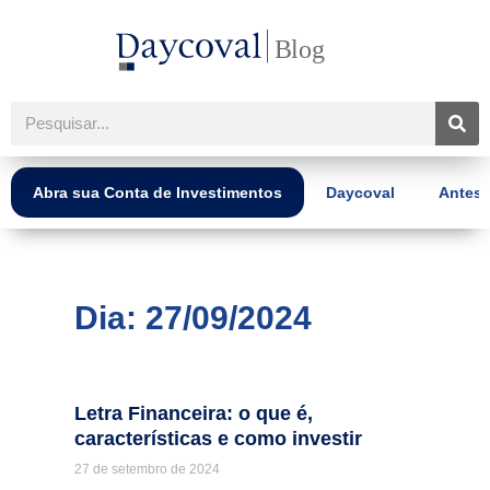
Ir
para
o
conteúdo
Pesquisar
Abra sua Conta de Investimentos
Daycoval
Antes 
Dia: 27/09/2024
Letra Financeira: o que é,
características e como investir
27 de setembro de 2024