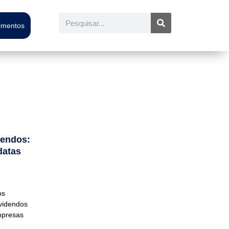
Pesquisar
timentos
dendos:
datas
os
ividendos
mpresas