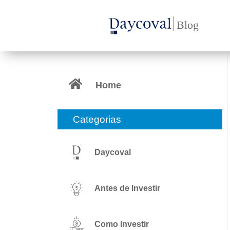
Ir
para
o
conteúdo
Home
Categorias
Daycoval
Antes de Investir
Como Investir