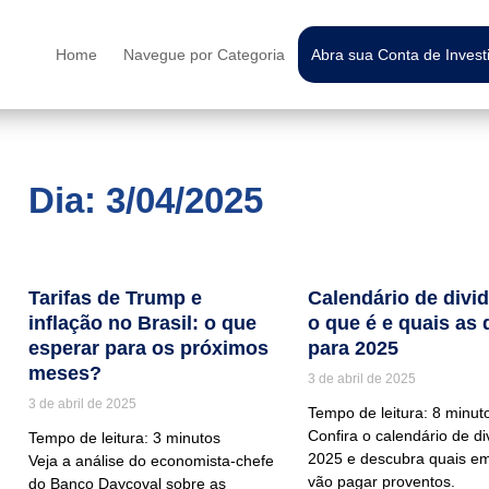
Home
Navegue por Categoria
Abra sua Conta de Inves
Dia: 3/04/2025
Tarifas de Trump e
Calendário de divi
inflação no Brasil: o que
o que é e quais as 
esperar para os próximos
para 2025
meses?
3 de abril de 2025
3 de abril de 2025
Tempo de leitura:
8
minut
Confira o calendário de d
Tempo de leitura:
3
minutos
2025 e descubra quais e
Veja a análise do economista-chefe
vão pagar proventos.
do Banco Daycoval sobre as