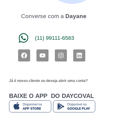
Converse com a
Dayane
(11) 99111-6583
F
Y
I
L
a
o
n
i
c
u
s
n
e
t
t
k
b
u
a
e
Já é nosso cliente ou deseja abrir uma conta?
o
b
g
d
o
e
r
i
k
a
n
BAIXE O APP DO DAYCOVAL
m