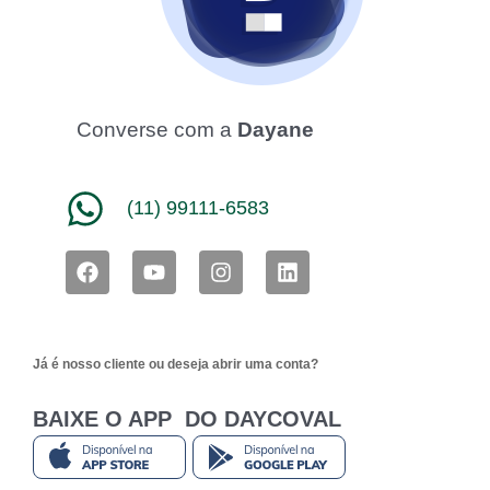
Converse com a
Dayane
(11) 99111-6583
F
Y
I
L
a
o
n
i
c
u
s
n
e
t
t
k
b
u
a
e
Já é nosso cliente ou deseja abrir uma conta?
o
b
g
d
o
e
r
i
k
a
n
BAIXE O APP DO DAYCOVAL
m