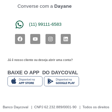
Converse com a
Dayane
(11) 99111-6583
F
Y
I
L
a
o
n
i
c
u
s
n
e
t
t
k
b
u
a
e
Já é nosso cliente ou deseja abrir uma conta?
o
b
g
d
o
e
r
i
k
a
n
BAIXE O APP DO DAYCOVAL
m
Banco Daycoval | CNPJ 62.232.889/0001-90 | Todos os direitos