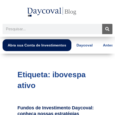
Ir
para
o
conteúdo
Pesquisar
Abra sua Conta de Investimentos
Daycoval
Antes 
Etiqueta: ibovespa
ativo
Fundos de Investimento Daycoval:
conheça nossas estratégias