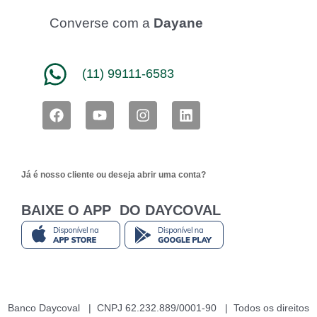
Converse com a
Dayane
(11) 99111-6583
F
Y
I
L
a
o
n
i
c
u
s
n
e
t
t
k
b
u
a
e
Já é nosso cliente ou deseja abrir uma conta?
o
b
g
d
o
e
r
i
k
a
n
BAIXE O APP DO DAYCOVAL
m
Banco Daycoval | CNPJ 62.232.889/0001-90 | Todos os direitos