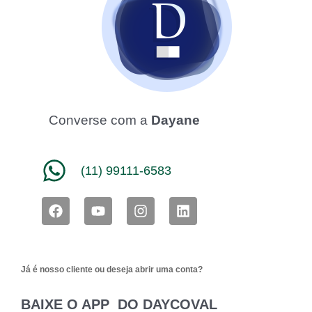
Converse com a
Dayane
(11) 99111-6583
F
Y
I
L
a
o
n
i
c
u
s
n
e
t
t
k
b
u
a
e
Já é nosso cliente ou deseja abrir uma conta?
o
b
g
d
o
e
r
i
k
a
n
BAIXE O APP DO DAYCOVAL