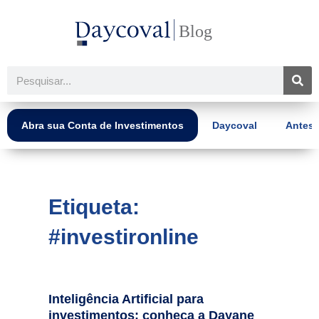
Ir
para
o
conteúdo
Pesquisar
Abra sua Conta de Investimentos
Daycoval
Antes 
Etiqueta:
#investironline
Inteligência Artificial para
investimentos: conheça a Dayane