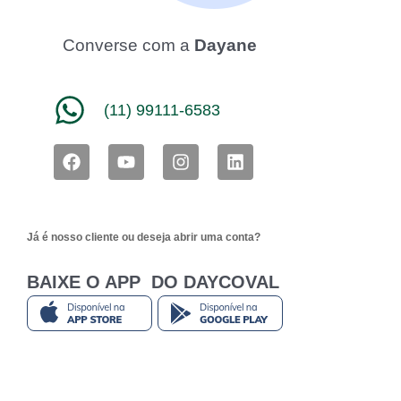
Converse com a
Dayane
(11) 99111-6583
F
Y
I
L
a
o
n
i
c
u
s
n
e
t
t
k
b
u
a
e
Já é nosso cliente ou deseja abrir uma conta?
o
b
g
d
o
e
r
i
k
a
n
BAIXE O APP DO DAYCOVAL
m