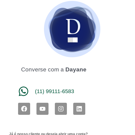
Converse com a
Dayane
(11) 99111-6583
F
Y
I
L
a
o
n
i
c
u
s
n
e
t
t
k
b
u
a
e
Já é nosso cliente ou deseja abrir uma conta?