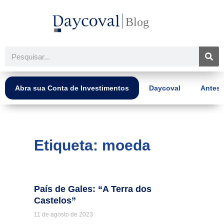
Ir
para
o
conteúdo
Pesquisar
Abra sua Conta de Investimentos
Daycoval
Antes 
Etiqueta: moeda
País de Gales: “A Terra dos
Castelos”
11 de agosto de 2023