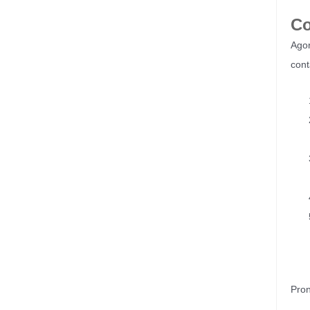
Co
Agor
cont
Pron