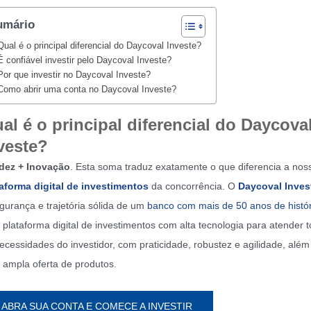
umário
Qual é o principal diferencial do Daycoval Investe?
É confiável investir pelo Daycoval Investe?
Por que investir no Daycoval Investe?
Como abrir uma conta no Daycoval Investe?
al é o principal diferencial do Daycova
veste?
idez + Inovação
. Esta soma traduz exatamente o que diferencia a nos
aforma digital de investimentos
da concorrência. O
Daycoval Inves
gurança e trajetória sólida de um
banco com mais de 50 anos de histór
plataforma digital de investimentos com alta tecnologia para atender 
ecessidades do investidor, com praticidade, robustez e agilidade, além
ampla oferta de produtos.
ABRA SUA CONTA E COMECE A INVESTIR