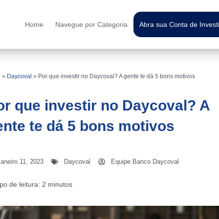
Home
Navegue por Categoria
Abra sua Conta de Inves
o
»
Daycoval
»
Por que investir no Daycoval? A gente te dá 5 bons motivos
or que investir no Daycoval? A
ente te dá 5 bons motivos
janeiro 11, 2023
Daycoval
Equipe Banco Daycoval
o de leitura:
2
minutos