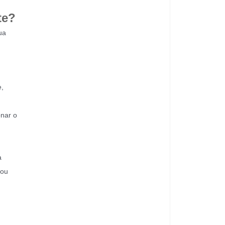
te?
ua
,
onar o
a
 ou