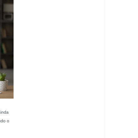
ainda
udo o