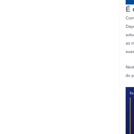
É 
Com 
Dayc
solu
as m
sua
Nest
do p