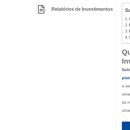
Relatórios de Investimentos
S
Qu
In
Sol
plat
a se
uma 
as n
uma 