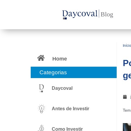
Ir
para
o
conteúdo
Iníci
Home
P
Categorias
g
Daycoval
Antes de Investir
Temp
Como Investir