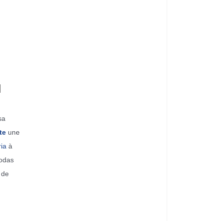
l
sa
te
une
ia
à
todas
 de