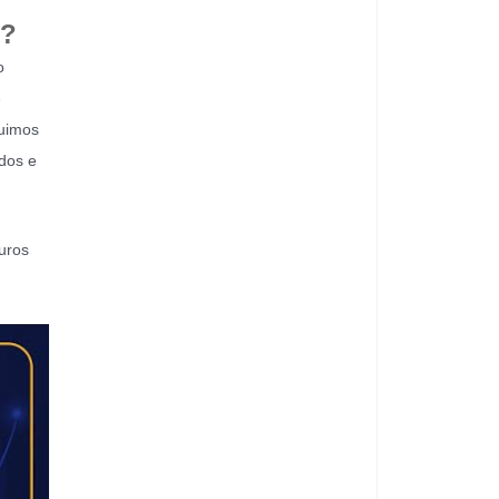
e?
o
e
guimos
dos e
uros