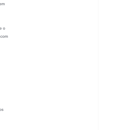
 em
e o
B com
os