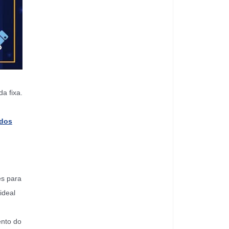
a fixa.
dos
es para
ideal
ento do