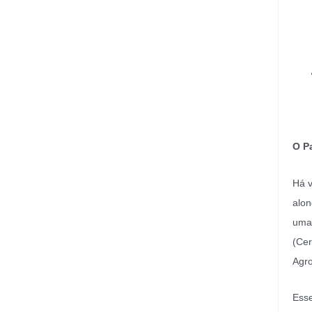
O P
Há v
alon
uma 
(Cer
Agro
Esse