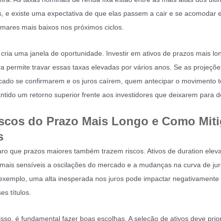
, e existe uma expectativa de que elas passem a cair e se acomodar
mares mais baixos nos próximos ciclos.
 cria uma janela de oportunidade. Investir em ativos de prazos mais lo
a permite travar essas taxas elevadas por vários anos. Se as projeçõe
ado se confirmarem e os juros caírem, quem antecipar o movimento t
ntido um retorno superior frente aos investidores que deixarem para d
scos do Prazo Mais Longo e Como Miti
s
aro que prazos maiores também trazem riscos. Ativos de duration elev
mais sensíveis a oscilações do mercado e a mudanças na curva de ju
exemplo, uma alta inesperada nos juros pode impactar negativamente 
es títulos.
isso, é fundamental fazer boas escolhas. A seleção de ativos deve prior