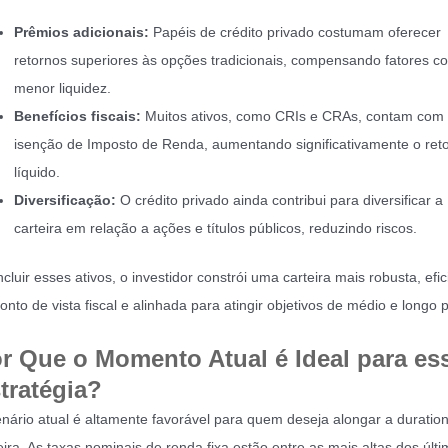
Prêmios adicionais:
Papéis de crédito privado costumam oferecer
retornos superiores às opções tradicionais, compensando fatores c
menor liquidez.
Benefícios fiscais:
Muitos ativos, como CRIs e CRAs, contam com
isenção de Imposto de Renda, aumentando significativamente o ret
líquido.
Diversificação:
O crédito privado ainda contribui para diversificar a
carteira em relação a ações e títulos públicos, reduzindo riscos.
ncluir esses ativos, o investidor constrói uma carteira mais robusta, efic
onto de vista fiscal e alinhada para atingir objetivos de médio e longo 
r Que o Momento Atual é Ideal para es
tratégia?
nário atual é altamente favorável para quem deseja alongar a duratio
eira. As taxas nominais de renda fixa estão entre as mais altas dos últ