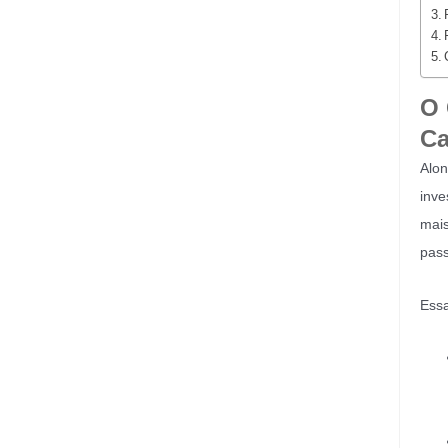
O 
Ca
Alon
inve
mais
pass
Essa