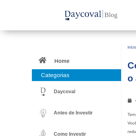
Ir
para
o
conteúdo
Iníci
Home
C
Categorias
o
Daycoval
Antes de Investir
Temp
Você
redu
Como Investir