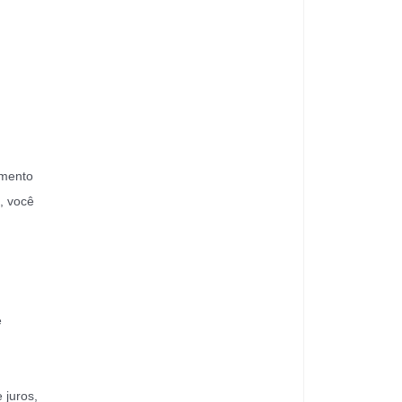
imento
, você
e
 juros,