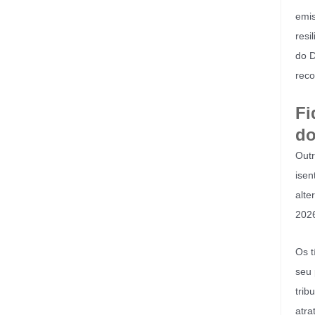
emis
resi
do D
reco
Fi
do
Outr
isen
alte
202
Os t
seu 
trib
atra