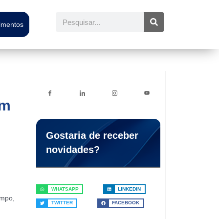
Pesquisar
timentos
om
Gostaria de receber
novidades?
WHATSAPP
LINKEDIN
empo,
TWITTER
FACEBOOK