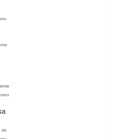
omo
orno
iente
prazo.
sa
n da
imos