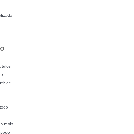
alizado
ão
ítulos
de
tir de
 todo
da mais
o pode