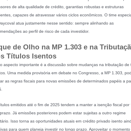
sores de alta qualidade de crédito, garantias robustas e estruturas
lientes, capazes de atravessar vários ciclos econômicos. O time especi
aycoval atua justamente nesse sentido: sempre alinhando as
mendações ao perfil de risco de cada investidor.
que de Olho na MP 1.303 e na Tributaç
s Títulos Isentos
o aspecto importante é a discussão sobre mudanças na tributação de t
tos. Uma medida provisória em debate no Congresso, a MP 1.303, po
rar as regras fiscais para novas emissões de determinados papéis a par
6.
ítulos emitidos até o fim de 2025 tendem a manter a isenção fiscal por
prazo. Já emissões posteriores podem estar sujeitas a outro regime
utário. Isso torna as oportunidades atuais em crédito privado isento ain
tivas para quem planeja investir no longo prazo. Aproveitar o moment