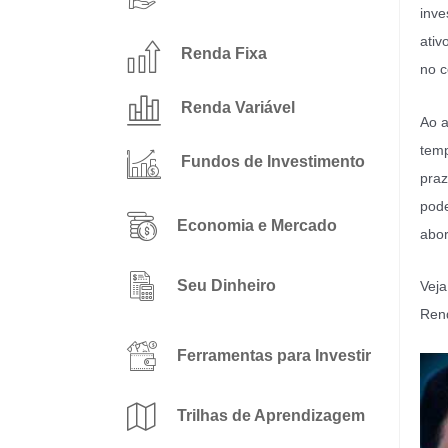
inve
ativ
Renda Fixa
no c
Renda Variável
Ao a
temp
Fundos de Investimento
praz
pode
Economia e Mercado
abo
Seu Dinheiro
Veja
Rend
Ferramentas para Investir
Trilhas de Aprendizagem