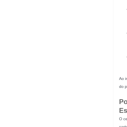
Ao i
do p
Po
Es
O ce
cart