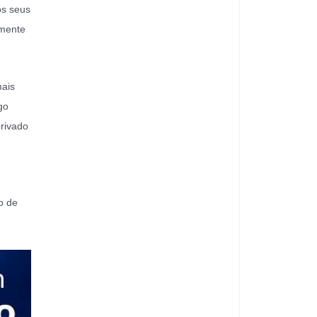
os seus
lmente
mais
go
privado
o de