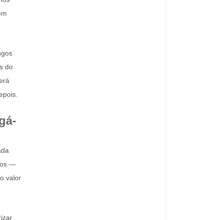
 em
ngos
s do
erá
epois.
gá-
ada
ros —
o valor
izar