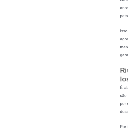
anos
pata
Isso
agor
merc
gara
Ri
lo
É cl
são 
por 
dess
Por 