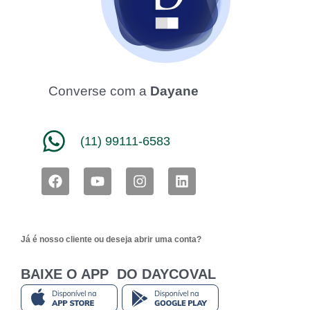
Converse com a
Dayane
(11) 99111-6583
F
Y
I
L
a
o
n
i
c
u
s
n
e
t
t
k
b
u
a
e
Já é nosso cliente ou deseja abrir uma conta?
o
b
g
d
o
e
r
i
k
a
n
BAIXE O APP DO DAYCOVAL
m