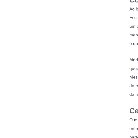
Ao l
Esse
um c
merc
o qu
Aind
qued
Mesm
do m
da 
Ce
O mê
entr
part