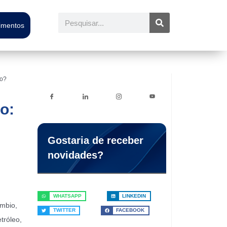
Pesquisar
timentos
io?
o:
Gostaria de receber
novidades?
WHATSAPP
LINKEDIN
mbio,
TWITTER
FACEBOOK
tróleo,