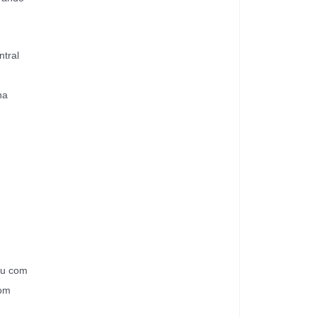
tral
na
ou com
com