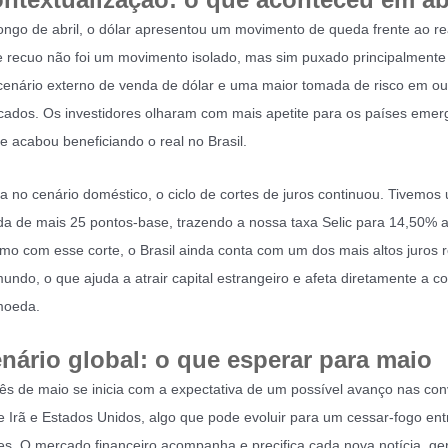
ongo de abril, o dólar apresentou um movimento de queda frente ao re
 recuo não foi um movimento isolado, mas sim puxado principalmente
enário externo de venda de dólar e uma maior tomada de risco em ou
ados. Os investidores olharam com mais apetite para os países emer
e acabou beneficiando o real no Brasil.
a no cenário doméstico, o ciclo de cortes de juros continuou. Tivemos
a de mais 25 pontos-base, trazendo a nossa taxa Selic para 14,50% 
o com esse corte, o Brasil ainda conta com um dos mais altos juros r
undo, o que ajuda a atrair capital estrangeiro e afeta diretamente a c
moeda.
nário global: o que esperar para maio
s de maio se inicia com a expectativa de um possível avanço nas co
e Irã e Estados Unidos, algo que pode evoluir para um cessar-fogo ent
es. O mercado financeiro acompanha e precifica cada nova notícia, g