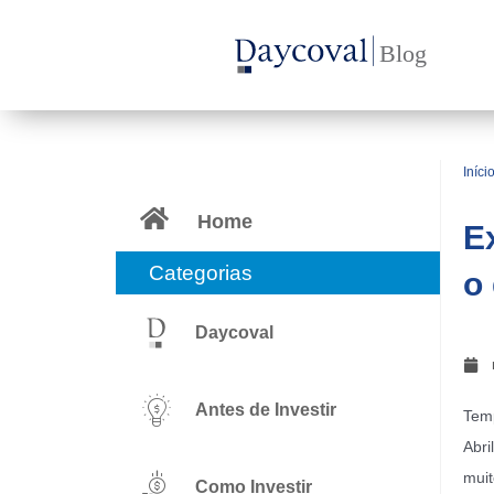
Ir
para
o
conteúdo
Iníci
Home
E
Categorias
o
Daycoval
Antes de Investir
Temp
Abri
muit
Como Investir