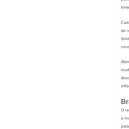
fort
Cada
de r
dire
cons
Além
muda
desc
infl
Br
O re
a mo
pata