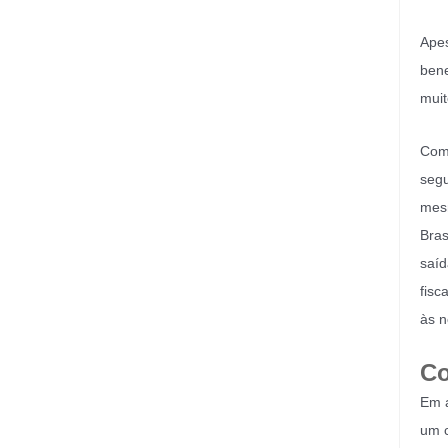
Apes
bene
muit
Com 
segu
mesm
Bras
saíd
fisc
às n
Co
Em a
um c