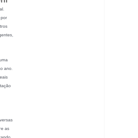
al.
 por
tros
gentes,
 uma
ao ano.
eais
otação
nversas
re as
erando