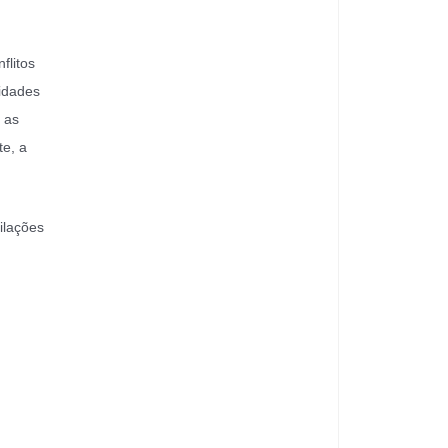
flitos
nidades
 as
te, a
ilações