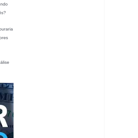
undo
ês?
ouraria
ores
álise