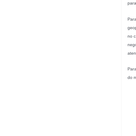
par
Para
geop
no c
nego
aten
Para
do m