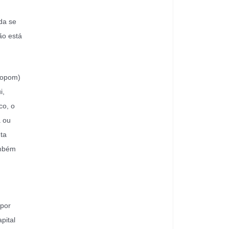
da se
ão está
Copom)
i,
co, o
a ou
uta
ambém
 por
pital