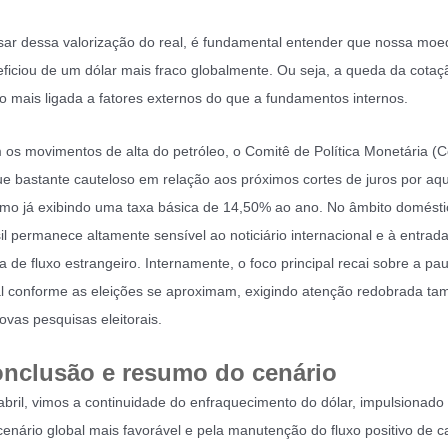
ar dessa valorização do real, é fundamental entender que nossa moe
ficiou de um dólar mais fraco globalmente. Ou seja, a queda da cotaç
o mais ligada a fatores externos do que a fundamentos internos.
os movimentos de alta do petróleo, o Comitê de Política Monetária (
e bastante cauteloso em relação aos próximos cortes de juros por aqu
o já exibindo uma taxa básica de 14,50% ao ano. No âmbito domésti
il permanece altamente sensível ao noticiário internacional e à entrad
a de fluxo estrangeiro. Internamente, o foco principal recai sobre a pa
al conforme as eleições se aproximam, exigindo atenção redobrada t
ovas pesquisas eleitorais.
nclusão e resumo do cenário
bril, vimos a continuidade do enfraquecimento do dólar, impulsionado
enário global mais favorável e pela manutenção do fluxo positivo de ca