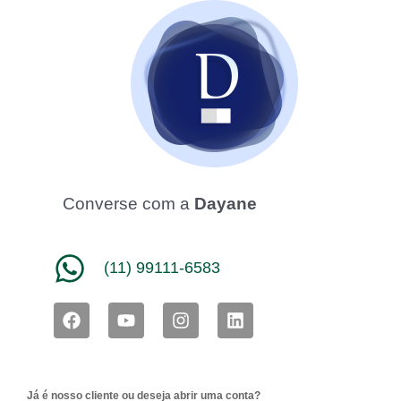
Converse com a
Dayane
(11) 99111-6583
F
Y
I
L
a
o
n
i
c
u
s
n
e
t
t
k
b
u
a
e
Já é nosso cliente ou deseja abrir uma conta?
o
b
g
d