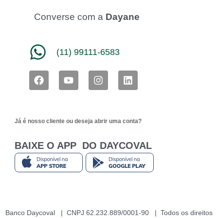
Converse com a
Dayane
(11) 99111-6583
F
Y
I
L
a
o
n
i
c
u
s
n
e
t
t
k
b
u
a
e
Já é nosso cliente ou deseja abrir uma conta?
o
b
g
d
o
e
r
i
k
a
n
BAIXE O APP DO DAYCOVAL
m
Banco Daycoval | CNPJ 62.232.889/0001-90 | Todos os direitos