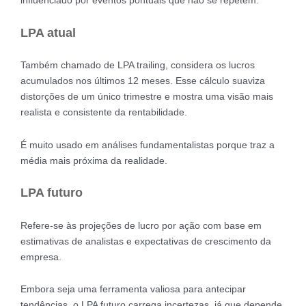
influenciado por eventos pontuais que não se repetem.
LPA atual
Também chamado de LPA trailing, considera os lucros
acumulados nos últimos 12 meses. Esse cálculo suaviza
distorções de um único trimestre e mostra uma visão mais
realista e consistente da rentabilidade.
É muito usado em análises fundamentalistas porque traz a
média mais próxima da realidade.
LPA futuro
Refere-se às projeções de lucro por ação com base em
estimativas de analistas e expectativas de crescimento da
empresa.
Embora seja uma ferramenta valiosa para antecipar
tendências, o LPA futuro carrega incertezas, já que depende