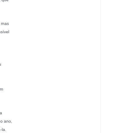
, mas
sível
u
om
a
do ano,
-la.