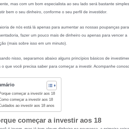
rente, mas com um bom especialista ao seu lado será bastante simples 
stir bem o seu dinheiro, conforme o seu perfil de investidor.
ioria de nós está lá apenas para aumentar as nossas poupanças para
entadoria, fazer um pouco mais de dinheiro ou apenas para vencer a
ação (mais sobre isso em um minuto).
ando nisso, separamos abaixo alguns princípios básicos de investime
 o que você precisa saber para começar a investir. Acompanhe conos
umário
Porque começar a investir aos 18
Como começar a investir aos 18
Cuidados ao investir aos 18 anos
rque começar a investir aos 18
ocê é jovem, mas já tem algum dinheiro na poupança, a primeira cois