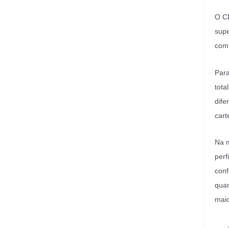
O CD
supe
com 
Para
tota
dife
cart
Na m
perf
conf
quan
maio