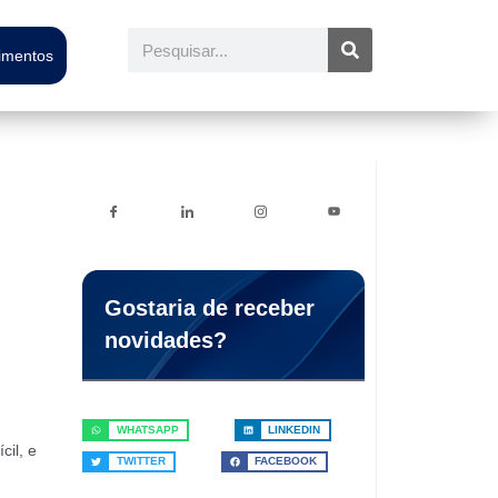
Pesquisar
timentos
Gostaria de receber
novidades?
WHATSAPP
LINKEDIN
cil, e
TWITTER
FACEBOOK