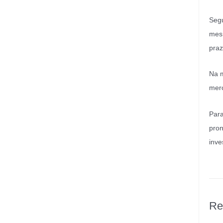
Segu
mesm
praz
Na m
merc
Para
pron
inve
Re