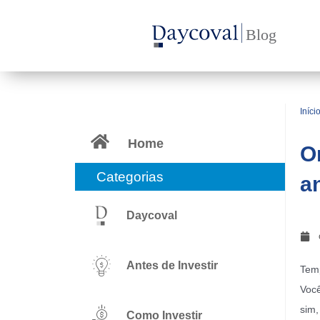
Ir
para
o
conteúdo
Iníci
Home
O
Categorias
a
Daycoval
Antes de Investir
Temp
Você
sim,
Como Investir