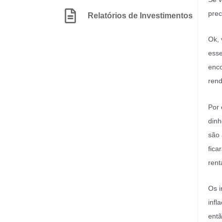
prec
Relatórios de Investimentos
Ok, 
esse
enco
ren
Por 
dinh
são 
fica
rent
Os i
infl
entã