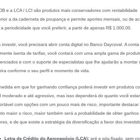
B e a LCA / LCI são produtos mais conservadores com rentabilidade
rior a da caderneta de poupança e permite aportes mensais, ou de a
a periodicidade que você preferir, a partir de apenas R$ 1.000,00.
 investir, você precisará abrir conta digital no Banco Daycoval. A conta
lmente isenta de tarifas, você contará com uma ampla gama de produt
renciados e com o suporte de especialistas que lhe ajudarão a montar
eira conforme o seu perfil e momento de vida.
edida em que for ganhando confiança poderá investir em produtos c
il moderado e até agressivo, mas isso dependerá do quanto você esta
ortável com opções com um pouco mais de risco, importante destacar
to maior o risco, maior também será a probabilidade de obter ganhos
res, e de que existe a estratégia da diversificação a favor dos investid
Letra de Crédito do Agronegócio (LCA):
pré e pós-fixado, sem c