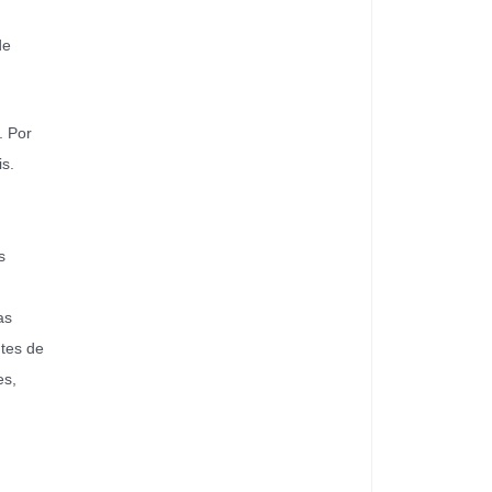
de
. Por
s.
s
as
ntes de
es,