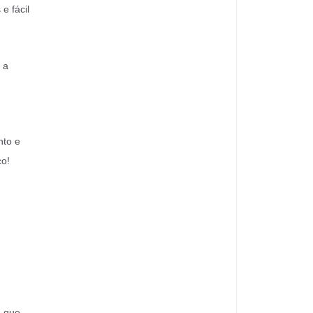
e fácil
 a
nto e
co!
a que