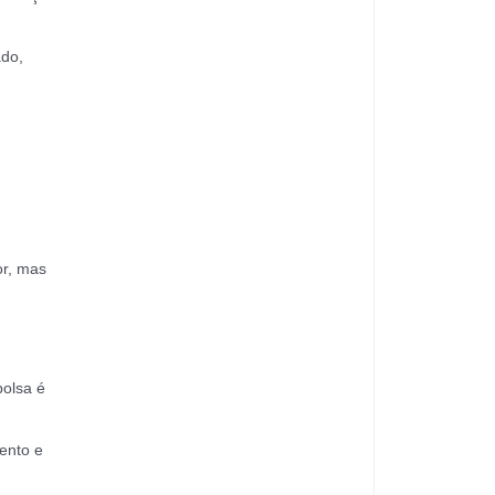
ado,
or, mas
bolsa é
ento e