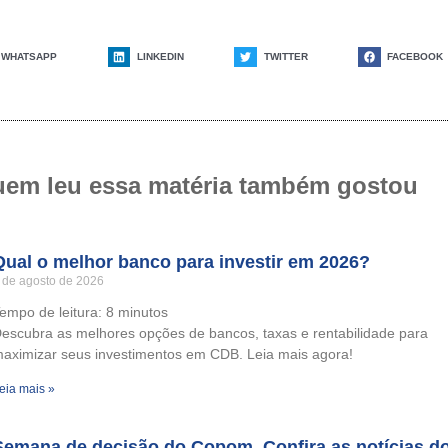
WHATSAPP
LINKEDIN
TWITTER
FACEBOOK
em leu essa matéria também gostou
Qual o melhor banco para investir em 2026?
 de agosto de 2026
empo de leitura:
8
minutos
escubra as melhores opções de bancos, taxas e rentabilidade para
aximizar seus investimentos em CDB. Leia mais agora!
eia mais »
Semana de decisão do Copom. Confira as notícias d