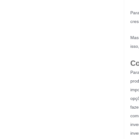
Para
cres
Mas 
isso
Co
Para
prod
impo
opçõ
faze
como
inve
inve