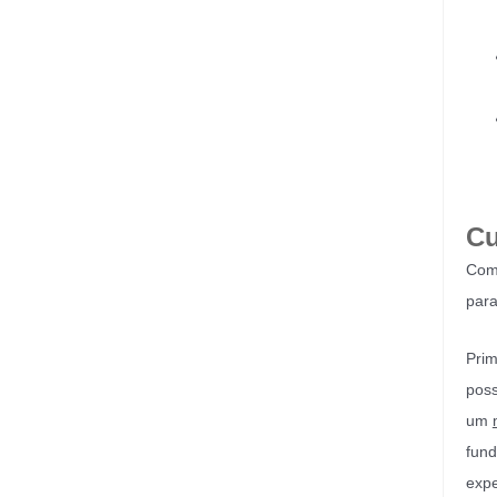
Cu
Come
para
Prim
poss
um
fund
expe