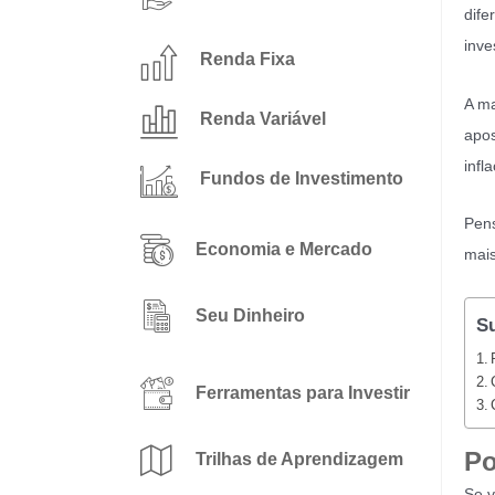
dife
inve
Renda Fixa
A ma
Renda Variável
apos
infl
Fundos de Investimento
Pens
Economia e Mercado
mais
Seu Dinheiro
S
Ferramentas para Investir
Po
Trilhas de Aprendizagem
Se v