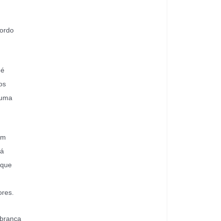
cordo
 é
os
 uma
om
rá
 que
ores.
obrança