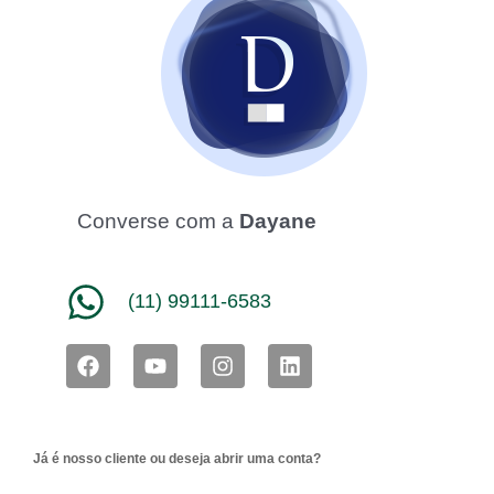
Converse com a
Dayane
(11) 99111-6583
F
Y
I
L
a
o
n
i
c
u
s
n
e
t
t
k
b
u
a
e
Já é nosso cliente ou deseja abrir uma conta?
o
b
g
d
o
e
r
i