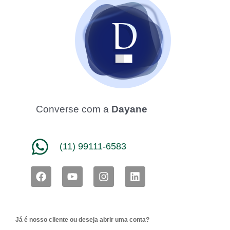
Converse com a
Dayane
(11) 99111-6583
F
Y
I
L
a
o
n
i
c
u
s
n
e
t
t
k
b
u
a
e
Já é nosso cliente ou deseja abrir uma conta?
o
b
g
d