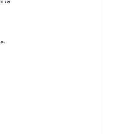
em ser
DBs,