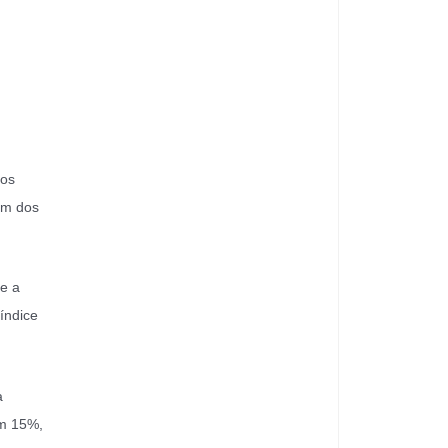
 os
um dos
e a
índice
a
em 15%,