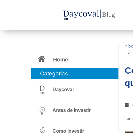
Ir
para
o
conteúdo
Iníci
inve
Home
C
Categorias
q
Daycoval
Antes de Investir
Temp
Como Investir