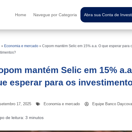
Home
Navegue por Categoria
Abra sua Conta de Inves
o
»
Economia e mercado
»
Copom mantém Selic em 15% a.a. O que esperar para 
stimentos?
opom mantém Selic em 15% a.a
ue esperar para os investiment
setembro 17, 2025
Economia e mercado
Equipe Banco Daycova
o de leitura:
3
minutos