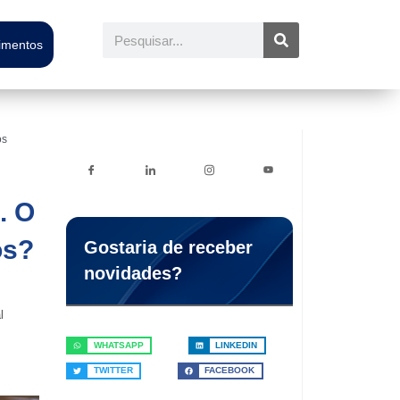
Pesquisar
timentos
os
. O
os?
Gostaria de receber
novidades?
l
WHATSAPP
LINKEDIN
TWITTER
FACEBOOK