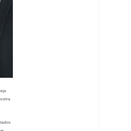
seja
nceira
stados
ue