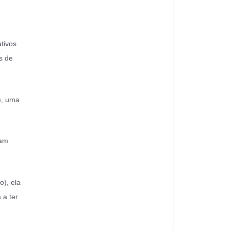
tivos
s de
), uma
jam
o), ela
 a ter