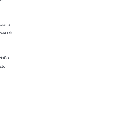
nciona
nvestir
cisão
ste.