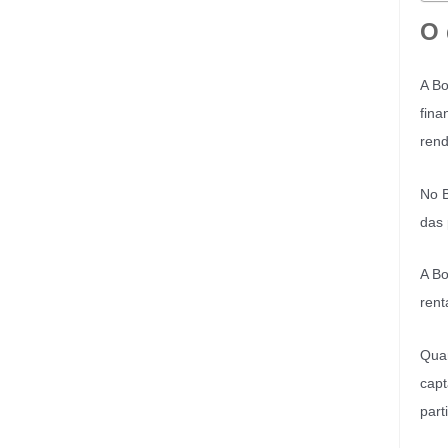
O 
A Bo
fina
rend
No B
das 
A Bo
rent
Quan
capt
part