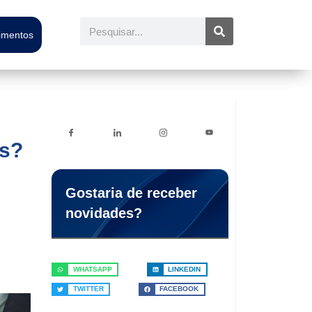
Pesquisar
timentos
es?
Gostaria de receber
novidades?
WHATSAPP
LINKEDIN
TWITTER
FACEBOOK