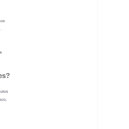
ços
.
 e
es?
dutos
sco,