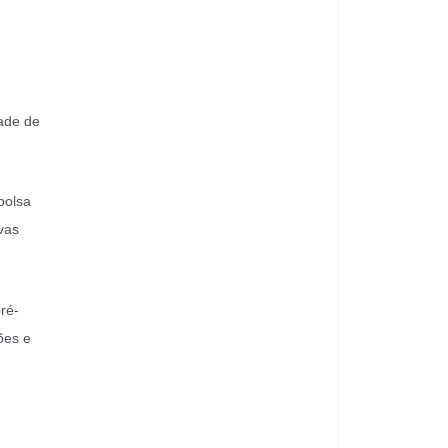
dade de
bolsa
vas
ré-
ões e