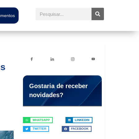
Pesquisar
timentos
is
Gostaria de receber
novidades?
WHATSAPP
LINKEDIN
TWITTER
FACEBOOK