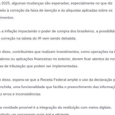
 2025, algumas mudanças são esperadas, especialmente no que diz
eito à correção da faixa de isenção e às alíquotas aplicadas sobre os
imentos.
a inflação impactando o poder de compra dos brasileiros, a possibili
correção na tabela do IR vem sendo debatida.
 disso, contribuintes que realizam investimentos, como operações na 
alores ou aplicações financeiras no exterior, devem ficar atentos às no
as de tributação que podem ser implementadas.
 disso, espera-se que a Receita Federal amplie o uso da declaração p
nchida, uma funcionalidade que facilita o preenchimento das informaç
z erros e inconsistências.
a novidade possível é a integração da restituição com meios digitais,
itindo um pagamento mais ágil e eficiente.