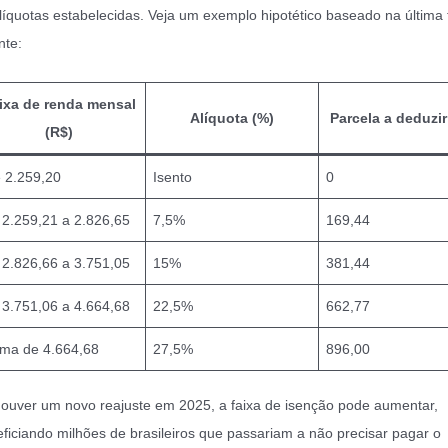
líquotas estabelecidas. Veja um exemplo hipotético baseado na última 
nte:
ixa de renda mensal
Alíquota (%)
Parcela a deduzir
(R$)
é 2.259,20
Isento
0
 2.259,21 a 2.826,65
7,5%
169,44
 2.826,66 a 3.751,05
15%
381,44
 3.751,06 a 4.664,68
22,5%
662,77
ima de 4.664,68
27,5%
896,00
ouver um novo reajuste em 2025, a faixa de isenção pode aumentar,
ficiando milhões de brasileiros que passariam a não precisar pagar o