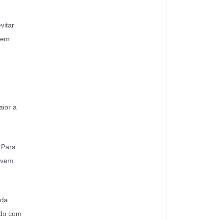
vitar
sem
?
aior a
 Para
a vem
 da
rdo com