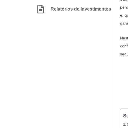
pend
Relatórios de Investimentos
e, q
gara
Nest
conf
segu
S