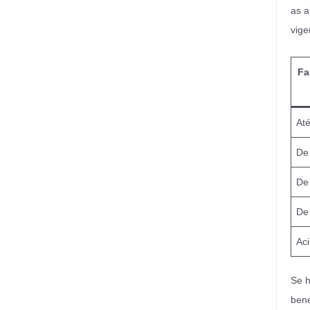
as a
vige
Fa
At
De
De
De
Ac
Se h
bene