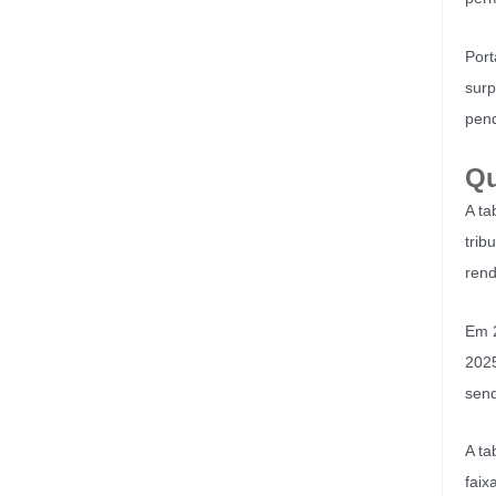
Port
surp
pend
Qu
A ta
trib
rend
Em 2
2025
send
A ta
faix