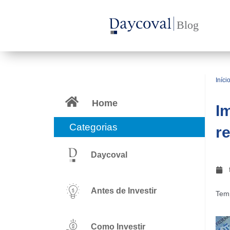
Ir
para
o
conteúdo
Iníci
Home
I
Categorias
r
Daycoval
Antes de Investir
Temp
Como Investir