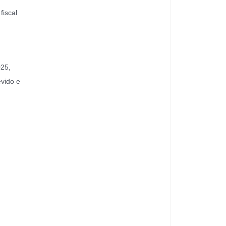
fiscal
025,
evido e