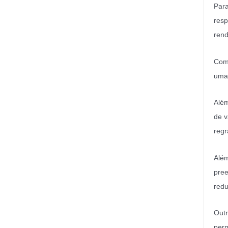
Para
resp
rend
Com 
uma 
Além
de v
regr
Além
pree
redu
Outr
perm