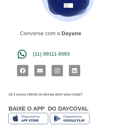
Converse com a
Dayane
(11) 99111-6583
F
Y
I
L
a
o
n
i
c
u
s
n
e
t
t
k
b
u
a
e
Já é nosso cliente ou deseja abrir uma conta?
o
b
g
d
o
e
r
i
k
a
n
BAIXE O APP DO DAYCOVAL
m