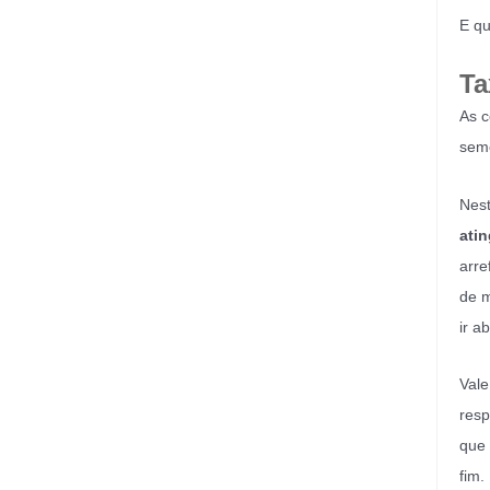
E qu
Ta
As c
seme
Nest
ati
arre
de m
ir a
Vale
resp
que 
fim.