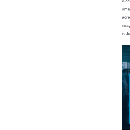
A co
uma 
acre
imag
redu