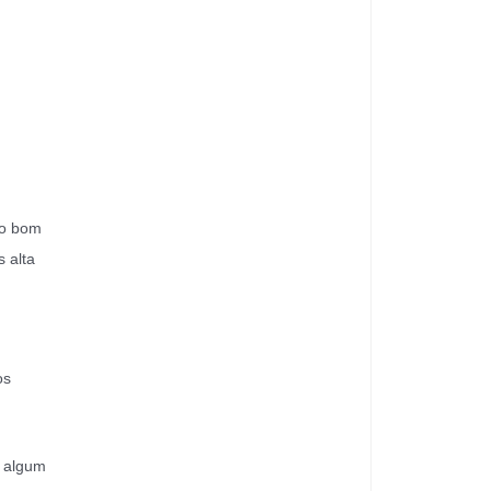
 o bom
s alta
os
m algum