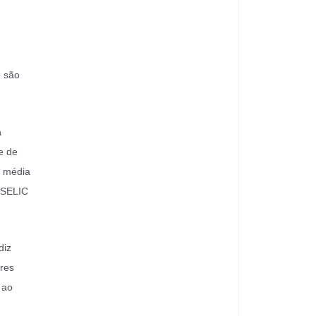
o são
a
e de
a média
 SELIC
diz
ores
 ao