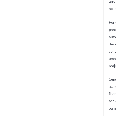
arre
acum
Por 
pand
auto
deve
cond
uma 
reaj
Send
acel
fica
acel
ou n