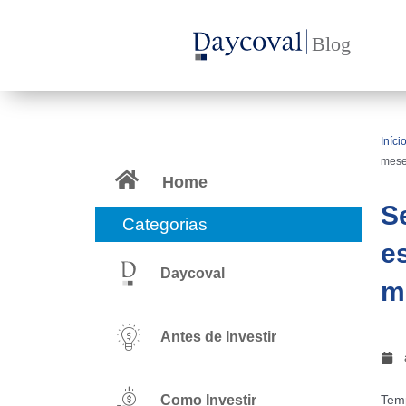
Ir
para
o
conteúdo
Iníci
mes
Home
S
Categorias
e
Daycoval
m
Antes de Investir
Como Investir
Temp