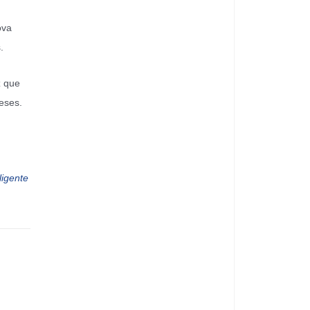
ova
.
z que
eses.
ligente