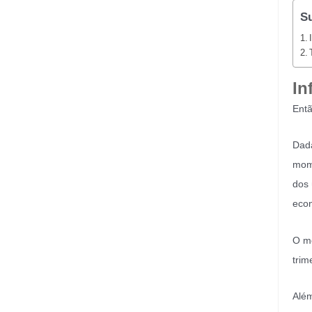
S
In
Entã
Dada
mome
dos 
eco
O me
trim
Além