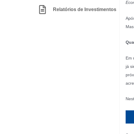
Econ
Relatórios de Investimentos
Após
Mas 
Qual
Em r
já s
próx
acre
Nest