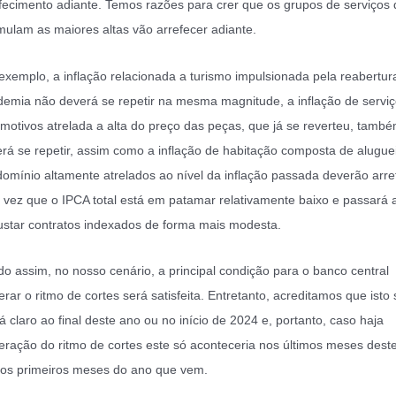
fecimento adiante. Temos razões para crer que os grupos de serviços
ulam as maiores altas vão arrefecer adiante.
exemplo, a inflação relacionada a turismo impulsionada pela reabertur
emia não deverá se repetir na mesma magnitude, a inflação de servi
motivos atrelada a alta do preço das peças, que já se reverteu, tamb
rá se repetir, assim como a inflação de habitação composta de alugue
omínio altamente atrelados ao nível da inflação passada deverão arre
vez que o IPCA total está em patamar relativamente baixo e passará 
ustar contratos indexados de forma mais modesta.
o assim, no nosso cenário, a principal condição para o banco central
erar o ritmo de cortes será satisfeita. Entretanto, acreditamos que isto 
rá claro ao final deste ano ou no início de 2024 e, portanto, caso haja
eração do ritmo de cortes este só aconteceria nos últimos meses dest
os primeiros meses do ano que vem.