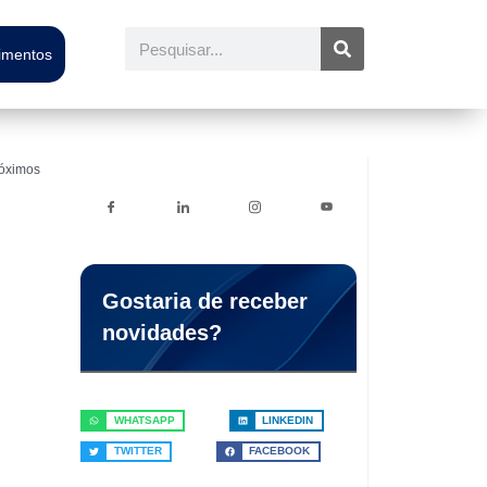
Pesquisar
timentos
róximos
Gostaria de receber
novidades?
WHATSAPP
LINKEDIN
TWITTER
FACEBOOK