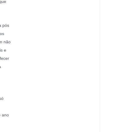
 que
a pós
ços
ém não
is e
fecer
a
só
e ano