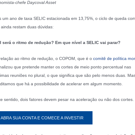
omista-chefe Daycoval Asset
 um ano de taxa SELIC estacionada em 13,75%, o ciclo de queda co
ainda restam duas dúvidas:
 será o ritmo de redução? Em que nível a SELIC vai parar?
elação ao ritmo de redução, o COPOM, que é o
comitê de política mo
inalizou que pretende manter os cortes de meio ponto percentual nas
imas reuniões no plural, o que significa que são pelo menos duas. Ma
ditamos que há a possibilidade de acelerar em algum momento.
e sentido, dois fatores devem pesar na aceleração ou não dos cortes.
ABRA SUA CONTA E COMECE A INVESTIR