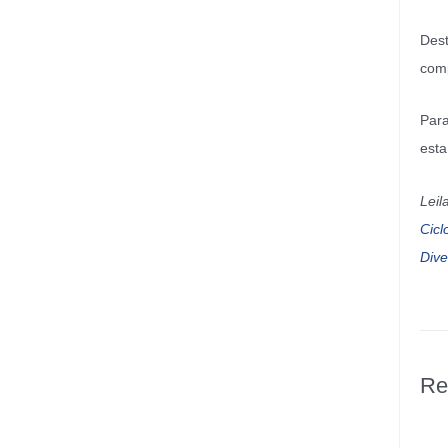
Dest
comp
Para
esta
Leil
Cicl
Dive
Re