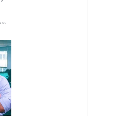
 é
o de