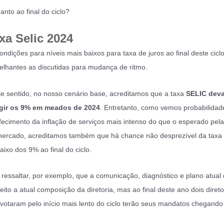
anto ao final do ciclo?
xa Selic 2024
ondições para níveis mais baixos para taxa de juros ao final deste cicl
lhantes as discutidas para mudança de ritmo.
e sentido, no nosso cenário base, acreditamos que a taxa
SELIC dev
ngir os 9% em meados de 2024
. Entretanto, como vemos probabilidad
fecimento da inflação de serviços mais intenso do que o esperado pel
ercado, acreditamos também que há chance não desprezível da taxa
baixo dos 9% ao final do ciclo.
 ressaltar, por exemplo, que a comunicação, diagnóstico e plano atual 
eito a atual composição da diretoria, mas ao final deste ano dois diret
votaram pelo início mais lento do ciclo terão seus mandatos chegando