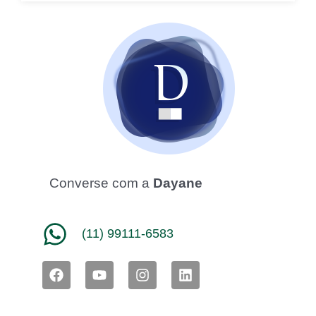
Converse com a
Dayane
(11) 99111-6583
F
Y
I
L
a
o
n
i
c
u
s
n
e
t
t
k