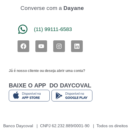
Converse com a
Dayane
(11) 99111-6583
F
Y
I
L
a
o
n
i
c
u
s
n
e
t
t
k
b
u
a
e
Já é nosso cliente ou deseja abrir uma conta?
o
b
g
d
o
e
r
i
k
a
n
BAIXE O APP DO DAYCOVAL
m
Banco Daycoval | CNPJ 62.232.889/0001-90 | Todos os direitos