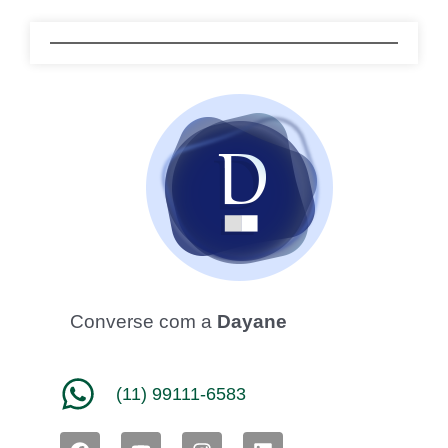
Converse com a
Dayane
(11) 99111-6583
F
Y
I
L