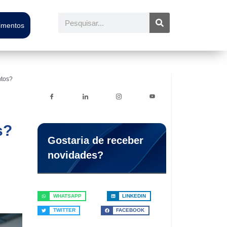
Pesquisar
timentos
ntos?
s?
Gostaria de receber
novidades?
WHATSAPP
LINKEDIN
TWITTER
FACEBOOK