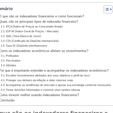
umário
O que são os indexadores financeiros e como funcionam?
Quais são os principais tipos de indexador financeiro?
IPCA (Índice de Preços ao Consumidor Amplo)
IGP-M (Índice Geral de Preços – Mercado)
Selic (Taxa Básica de Juros)
CDI (Certificado de Depósito Interbancário)
Taxa DI (Depósito Interfinanceiro)
Como os indexadores econômicos afetam os investimentos?
Prefixados
Pós-fixados
Híbridos
Por que é importante entender e acompanhar os indexadores econômicos?
Escolher investimentos alinhados aos seus objetivos e perfil de risco
Proteger seu dinheiro da inflação e obter retornos reais
Acompanhar as tendências do mercado e ajustar sua estratégia conforme necessário
Tomar decisões informadas e construir uma carteira robusta
Como investir melhor usando indexadores financeiros?
Conclusão