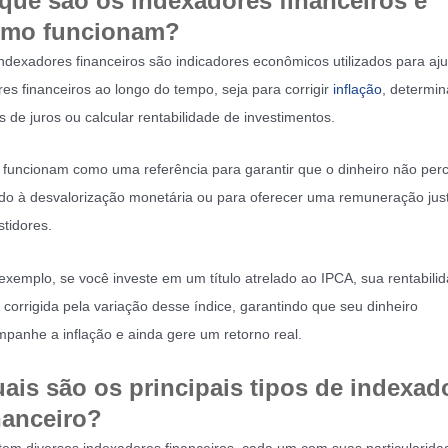
que são os indexadores financeiros e
mo funcionam?
ndexadores financeiros são indicadores econômicos utilizados para aju
res financeiros ao longo do tempo, seja para corrigir
inflação
, determin
s de juros ou calcular rentabilidade de investimentos.
 funcionam como uma referência para garantir que o dinheiro não perc
do à desvalorização monetária ou para oferecer uma remuneração jus
stidores.
exemplo, se você investe em um título atrelado ao IPCA, sua rentabili
 corrigida pela variação desse índice, garantindo que seu dinheiro
panhe a inflação e ainda gere um retorno real.
ais são os principais tipos de indexad
nanceiro?