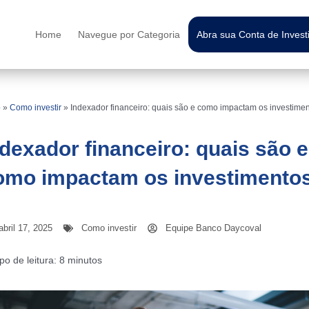
Home
Navegue por Categoria
Abra sua Conta de Inves
o
»
Como investir
»
Indexador financeiro: quais são e como impactam os investime
ndexador financeiro: quais são e
omo impactam os investimento
abril 17, 2025
Como investir
Equipe Banco Daycoval
o de leitura:
8
minutos