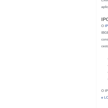
Exis
apli
IP
O
I
IBGE
cons
cest
O IP
e L