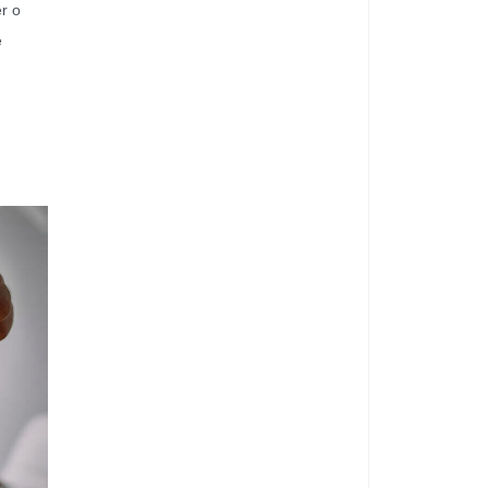
r o
e