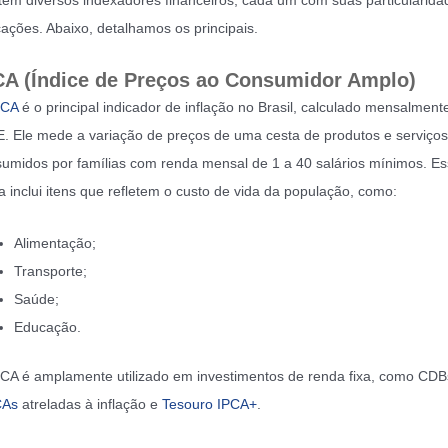
tem diversos indexadores financeiros, cada um com suas particularida
cações. Abaixo, detalhamos os principais.
CA (Índice de Preços ao Consumidor Amplo)
PCA
é o principal indicador de inflação no Brasil, calculado mensalment
. Ele mede a variação de preços de uma cesta de produtos e serviços
umidos por famílias com renda mensal de 1 a 40 salários mínimos. E
a inclui itens que refletem o custo de vida da população, como:
Alimentação;
Transporte;
Saúde;
Educação.
CA é amplamente utilizado em investimentos de renda fixa, como CDB
CAs
atreladas à inflação e
Tesouro IPCA+
.