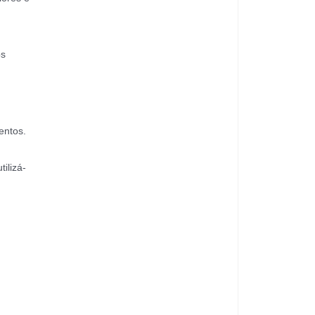
os
entos.
ilizá-