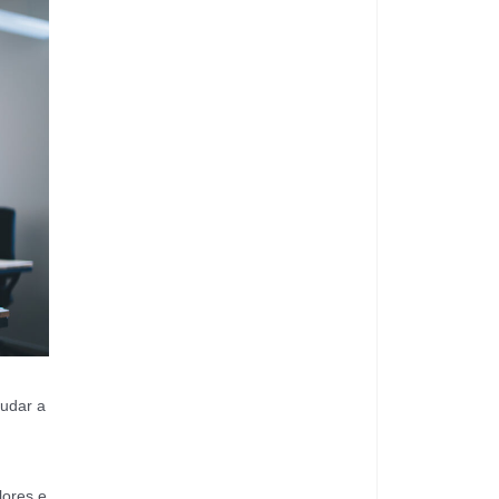
judar a
lores e