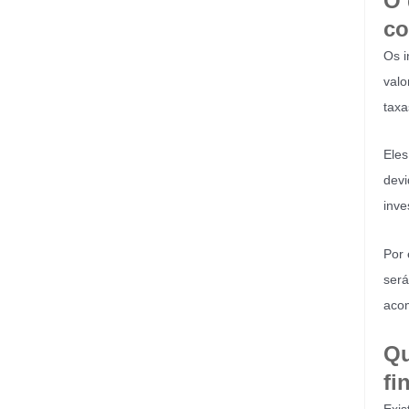
O 
co
Os i
valo
taxa
Eles
devi
inve
Por 
será
acom
Qu
fi