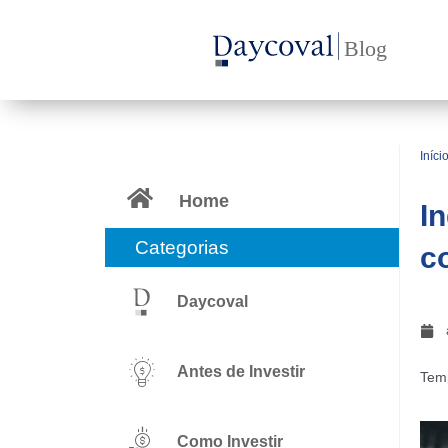
Ir
para
o
conteúdo
Iníci
Home
I
Categorias
c
Daycoval
Antes de Investir
Temp
Como Investir