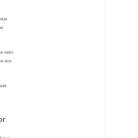
star
ar
a valor
ta aos
dade
or