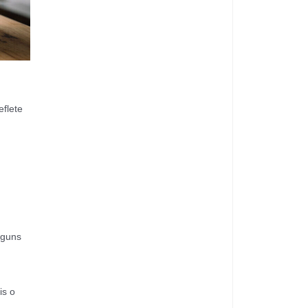
flete
lguns
is o