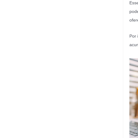
Esse
pode
ofer
Por 
acum