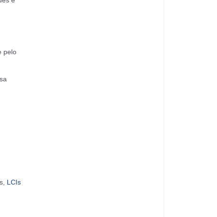
des e
e pelo
ssa
s,
LCIs