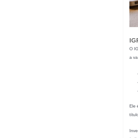
IG
O IG
a va
Ele 
títu
Inve