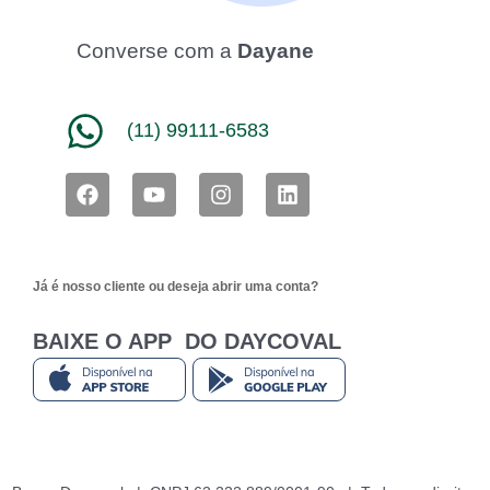
Converse com a
Dayane
(11) 99111-6583
F
Y
I
L
a
o
n
i
c
u
s
n
e
t
t
k
b
u
a
e
Já é nosso cliente ou deseja abrir uma conta?
o
b
g
d
o
e
r
i
k
a
n
BAIXE O APP DO DAYCOVAL
m