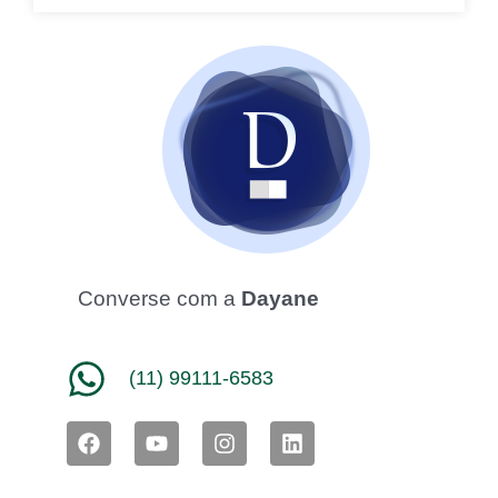
Converse com a
Dayane
(11) 99111-6583
F
Y
I
L
a
o
n
i
c
u
s
n
e
t
t
k