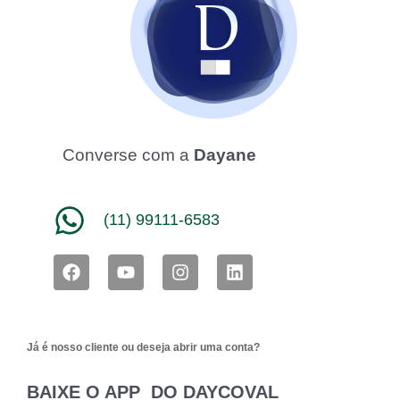
Converse com a
Dayane
(11) 99111-6583
F
Y
I
L
a
o
n
i
c
u
s
n
e
t
t
k
b
u
a
e
Já é nosso cliente ou deseja abrir uma conta?
o
b
g
d
o
e
r
i
k
a
n
BAIXE O APP DO DAYCOVAL