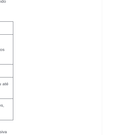
gido
tos
u até
es,
siva