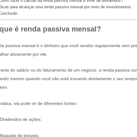
Como fazer o cálculo da renda passiva mensal e viver de dividendos?
Dicas para alcançar uma renda passiva mensal por meio de investimentos
Conclusão
que é renda passiva mensal?
a passiva mensal é o dinheiro que você recebe regularmente sem pre
alhar ativamente por ele.
rente do salário ou do faturamento de um negócio, a renda passiva co
ando mesmo quando você não está trocando diretamente o seu tempo
eiro.
rática, ela pode vir de diferentes fontes:
ividendos de ações;
luguéis de imóveis;