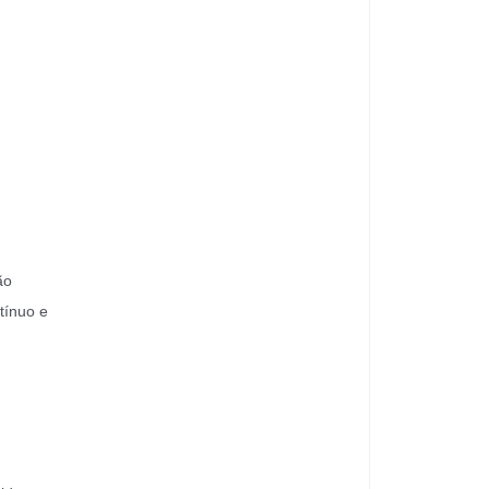
ão
tínuo e