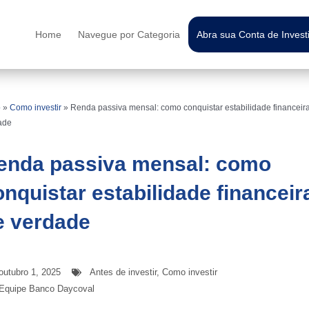
Home
Navegue por Categoria
Abra sua Conta de Inves
o
»
Como investir
»
Renda passiva mensal: como conquistar estabilidade financeir
ade
enda passiva mensal: como
onquistar estabilidade financeir
e verdade
outubro 1, 2025
Antes de investir
,
Como investir
Equipe Banco Daycoval