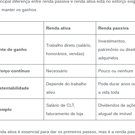
incipal diferença entre renda passiva e renda ativa está no esforço exi
 manter os ganhos.
Renda ativa
Renda passiva
Investimentos,
Trabalho direto (salário,
nte de ganho
patrimônio ou direi
honorários, vendas)
adquiridos
forço contínuo
Necessário
Pouco ou nenhum
Depende do trabalho
Pode durar anos o
stentabilidade
ativo
a vida toda
Salário de CLT,
Dividendos de açõ
emplo
faturamento de loja
aluguel de imóvel
nda ativa é essencial para dar os primeiros passos, mas é a renda pas