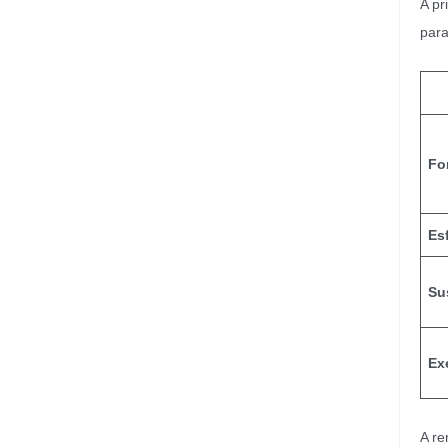
A pr
para
Fo
Es
Su
Ex
A re