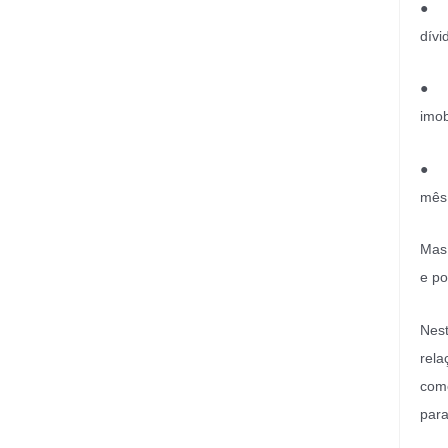
●
dívi
●
imob
●
mês,
Mas 
e po
Nest
rela
como
para