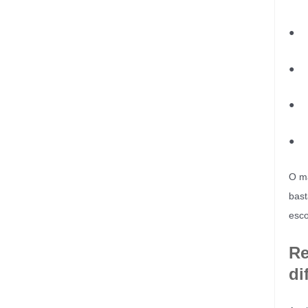
● Fu
● Ju
● P
● Di
O ma
bast
esco
Re
di