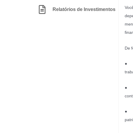
Você
Relatórios de Investimentos
depe
mens
fina
De f
●
trab
●
cont
●
patr