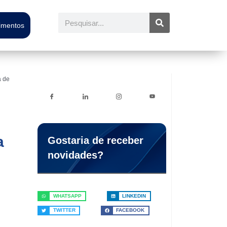
Pesquisar
timentos
a de
a
Gostaria de receber
novidades?
WHATSAPP
LINKEDIN
TWITTER
FACEBOOK