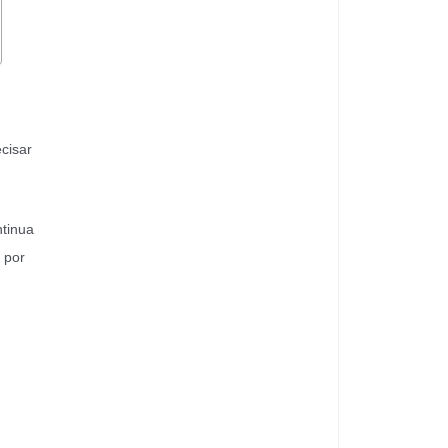
cisar
ntinua
 por