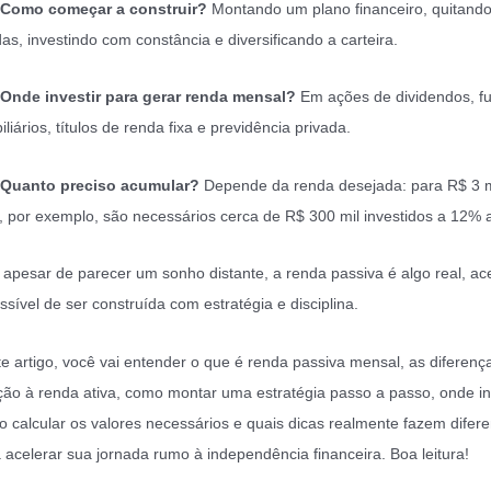
Como começar a construir?
Montando um plano financeiro, quitand
das, investindo com constância e diversificando a carteira.
Onde investir para gerar renda mensal?
Em ações de dividendos, f
iliários, títulos de renda fixa e previdência privada.
Quanto preciso acumular?
Depende da renda desejada: para R$ 3 m
 por exemplo, são necessários cerca de R$ 300 mil investidos a 12% 
apesar de parecer um sonho distante, a renda passiva é algo real, ac
ssível de ser construída com estratégia e disciplina.
e artigo, você vai entender o que é renda passiva mensal, as diferen
ção à renda ativa, como montar uma estratégia passo a passo, onde inv
 calcular os valores necessários e quais dicas realmente fazem difer
 acelerar sua jornada rumo à independência financeira. Boa leitura!