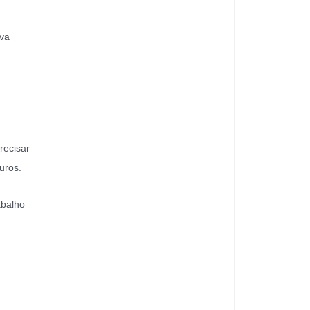
iva
recisar
uros.
abalho