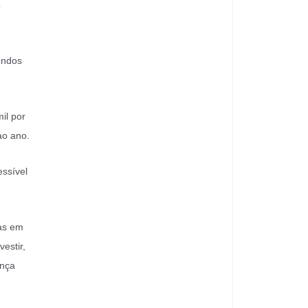
o
undos
il por
ao ano.
essível
ças em
estir,
ença