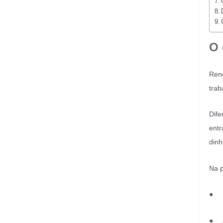
O 
Rend
trab
Dife
entr
dinh
Na p
● D
● A