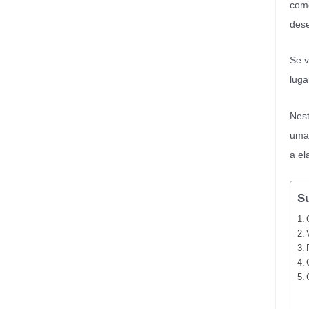
como
dese
Se v
luga
Nest
uma 
a el
S