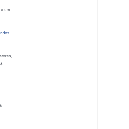
s é um
undos
atores,
 é
a