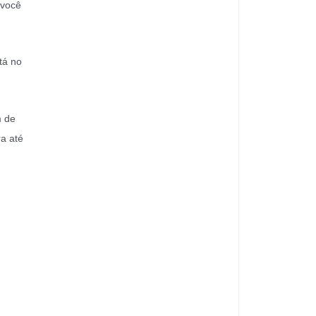
 você
tá no
m de
a até