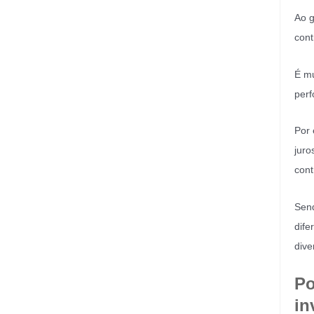
Ao g
cont
É mu
perf
Por
juro
cont
Send
dife
dive
Po
in