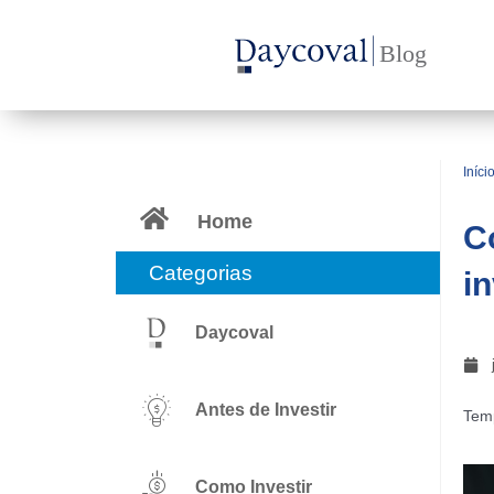
Ir
para
o
conteúdo
Iníci
Home
C
Categorias
i
Daycoval
Antes de Investir
Temp
Como Investir