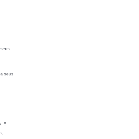
 seus
ra seus
a. E
s,