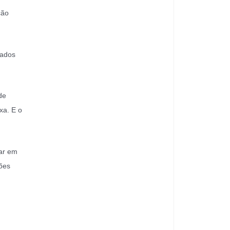
ção
iados
de
xa. E o
nar em
ões