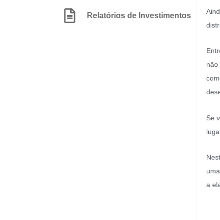
Aind
Relatórios de Investimentos
dist
Entr
não 
como
dese
Se v
luga
Nest
uma 
a el