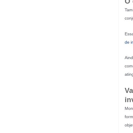
O 
Tamb
conj
Essa
de i
Aind
como
atin
Va
in
Mont
form
obje