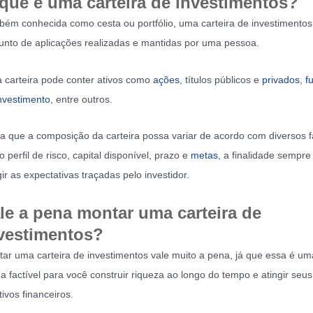
que é uma carteira de investimentos?
ém conhecida como cesta ou portfólio, uma carteira de investimento
unto de aplicações realizadas e mantidas por uma pessoa.
 carteira pode conter ativos como
ações
, títulos públicos e
privados
,
f
nvestimento
, entre outros.
a que a composição da carteira possa variar de acordo com diversos f
 perfil de risco, capital disponível, prazo e
metas
, a finalidade sempre
gir as expectativas traçadas pelo investidor.
le a pena montar uma carteira de
vestimentos?
ar uma carteira de investimentos vale muito a pena, já que essa é um
a factível para você construir riqueza ao longo do tempo e atingir seus
tivos financeiros.