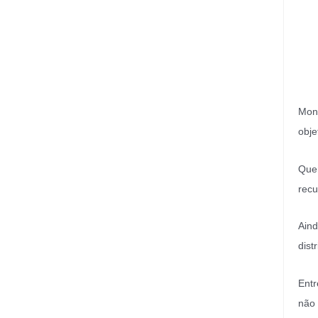
Mont
obje
Quem
recu
Aind
dist
Entr
não 