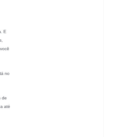
a. E
s,
 você
tá no
m de
a até